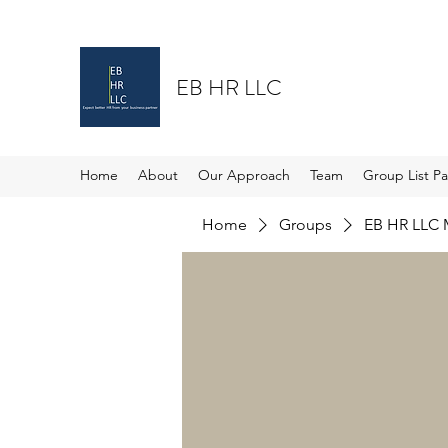
EB HR LLC
Home
About
Our Approach
Team
Group List P
Home
Groups
EB HR LLC 