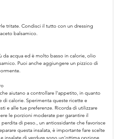
e aceto balsamico.
ù da acqua ed è molto basso in calorie, olio 
lsamico. Puoi anche aggiungere un pizzico di 
riormente.
ro
che aiutano a controllare l'appetito, in quanto 
e di calorie. Sperimenta queste ricette e 
ti e alle tue preferenze. Ricorda di utilizzare 
re le porzioni moderate per garantire il 
erdita di peso., un antiossidante che favorisce 
eparare questa insalata, è importante fare scelte 
Le insalate di verdure sono un'ottima opzione 