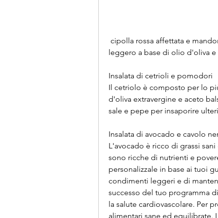
 cipolla rossa affettata e mandorle tritate. Condisci il tutto con un dressing 
leggero a base di olio d'oliva 
Insalata di cetrioli e pomodori
Il cetriolo è composto per lo pi
d'oliva extravergine e aceto ba
sale e pepe per insaporire ulte
Insalata di avocado e cavolo ne
L'avocado è ricco di grassi sani 
sono ricche di nutrienti e pover
personalizzale in base ai tuoi gus
condimenti leggeri e di mantene
successo del tuo programma di p
la salute cardiovascolare. Per pr
alimentari sane ed equilibrate. 