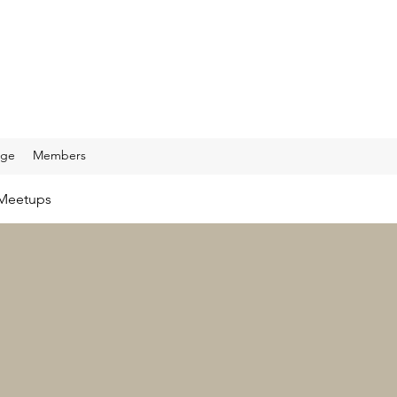
age
Members
Meetups