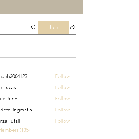
Join
manh3004123
Follow
3004123
n Lucas
Follow
ita Junet
Follow
 detailingmafia
Follow
za Tufail
Follow
Members (135)