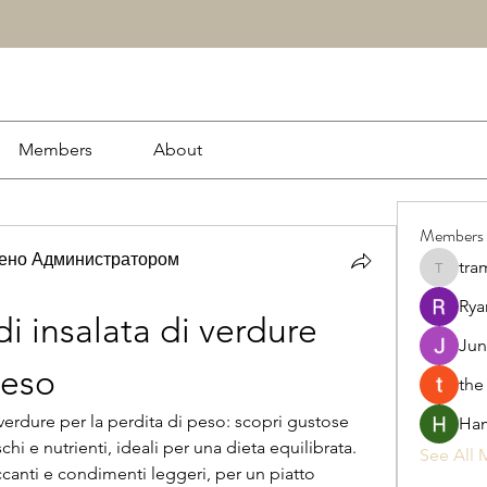
Members
About
Members
рено Администратором
tra
tramanh
Rya
di insalata di verdure 
Jun
peso
the
i verdure per la perdita di peso: scopri gustose 
Ham
hi e nutrienti, ideali per una dieta equilibrata. 
See All 
ccanti e condimenti leggeri, per un piatto 