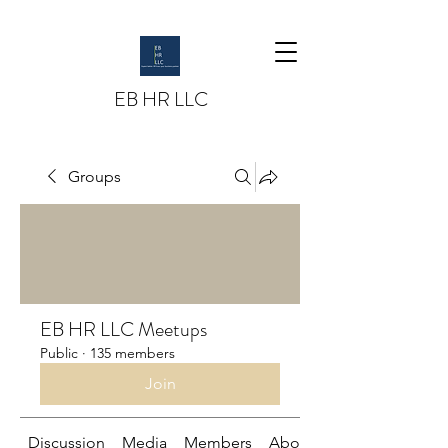
EB HR LLC
Groups
EB HR LLC Meetups
Public
·
135 members
Join
Discussion
Media
Members
About