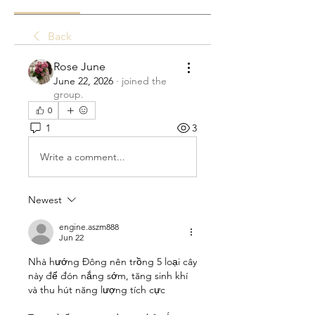
Back
Rose June
June 22, 2026
·
joined the
group.
0
1
3
Write a comment...
Newest
engine.aszm888
Jun 22
Nhà hướng Đông nên trồng 5 loại cây 
này để đón nắng sớm, tăng sinh khí 
và thu hút năng lượng tích cực