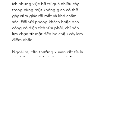
ích nhưng việc bố trí quá nhiều cây 
trong cùng một không gian có thể 
gây cảm giác rối mắt và khó chăm 
sóc. Đối với phòng khách hoặc ban 
công có diện tích vừa phải, chỉ nên 
lựa chọn từ một đến ba chậu cây làm 
điểm nhấn.
Ngoài ra, cần thường xuyên cắt tỉa lá 
già, bổ sung dinh dưỡng và kiểm tra 
sâu bệnh để đảm bảo cây luôn phát 
triển khỏe mạnh. Việc lựa chọn cây từ 
những nhà cung cấp cây giống uy tín 
cũng là yếu tố quan trọng giúp cây có 
chất lượng tốt và khả năng thích nghi 
cao.
Hiện nay, nhiều công ty nuôi cấy mô 
đã nghiên cứu và phát triển các 
giống cây cảnh sạch bệnh, đồng đều 
về chất lượng, giúp người yêu cây dễ 
dàng sở hữu những chậu cây đẹp và 