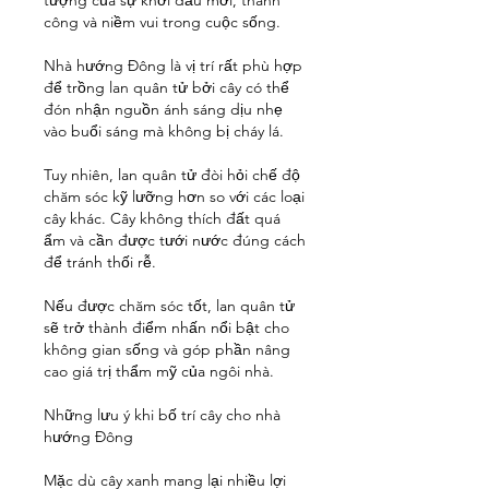
tượng của sự khởi đầu mới, thành 
công và niềm vui trong cuộc sống.
Nhà hướng Đông là vị trí rất phù hợp 
để trồng lan quân tử bởi cây có thể 
đón nhận nguồn ánh sáng dịu nhẹ 
vào buổi sáng mà không bị cháy lá.
Tuy nhiên, lan quân tử đòi hỏi chế độ 
chăm sóc kỹ lưỡng hơn so với các loại 
cây khác. Cây không thích đất quá 
ẩm và cần được tưới nước đúng cách 
để tránh thối rễ.
Nếu được chăm sóc tốt, lan quân tử 
sẽ trở thành điểm nhấn nổi bật cho 
không gian sống và góp phần nâng 
cao giá trị thẩm mỹ của ngôi nhà.
Những lưu ý khi bố trí cây cho nhà 
hướng Đông
Mặc dù cây xanh mang lại nhiều lợi 