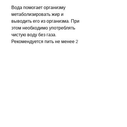
Вода помогает организму 
метаболизировать жир и 
выводить его из организма. При 
этом необходимо употреблять 
чистую воду без газа. 
Рекомендуется пить не менее 2 
литров воды в день.
Уменьшайте потребление 
алкоголя
Алкоголь влияет на повышение 
артериального давления и 
может привести к различным 
осложнениям. Поэтому 
необходимо уменьшить 
потребление алкоголя или 
полностью исключить его из 