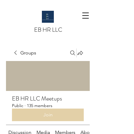
EB HR LLC
Groups
EB HR LLC Meetups
Public
·
135 members
Join
Discussion
Media
Members
About