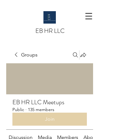
EB HR LLC
Groups
EB HR LLC Meetups
Public
·
135 members
Join
Discussion
Media
Members
About