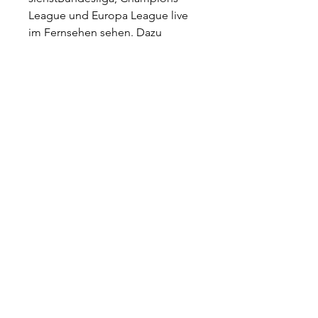
League und Europa League live 
im Fernsehen sehen. Dazu 
brauchst du mehr als nur ein Abo 
bei einem der vielen Anbieter in 
Deutschland. Wir sagen dir, wo 
du was sehen kannst! Eintracht 
Frankfurt hat sich in den 
vergangenen Jahren immer mehr 
zu einem Spitzenteam in der 
Bundesliga gemausert. 
Spätestens seit dem Gewinn der 
Europa League im Jahr 2022 ist 
der Verein nicht mehr aus der 
Riege der Spitzenclubs der 
Bundesliga wegzudenken. 
Dementsprechend groß ist auch 
das Interesse an den 
Übertragungen der Spiele von 