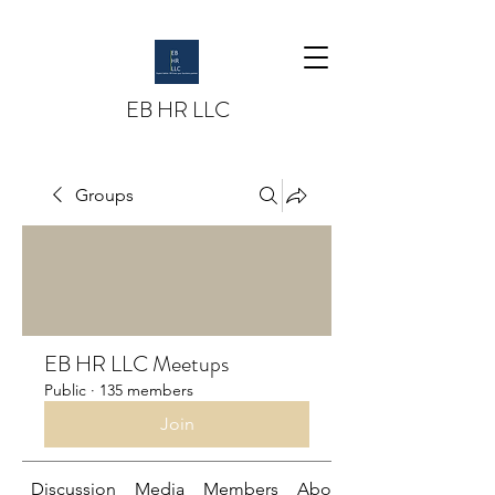
EB HR LLC
Groups
EB HR LLC Meetups
Public
·
135 members
Join
Discussion
Media
Members
About