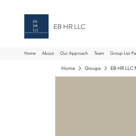
EB HR LLC
Home
About
Our Approach
Team
Group List P
Home
Groups
EB HR LLC 