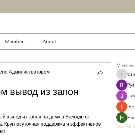
Members
About
Members
рено Администратором
tra
tramanh
Rya
м вывод из запоя 
Jun
the
 вывод из запоя на дому в Вологде от 
Ham
. Круглосуточная поддержка и эффективное 
See All 
ас!