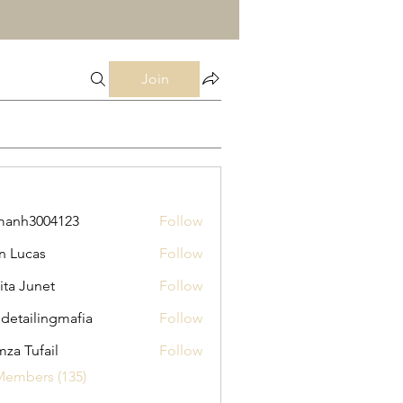
Join
manh3004123
Follow
3004123
n Lucas
Follow
ita Junet
Follow
 detailingmafia
Follow
za Tufail
Follow
Members (135)