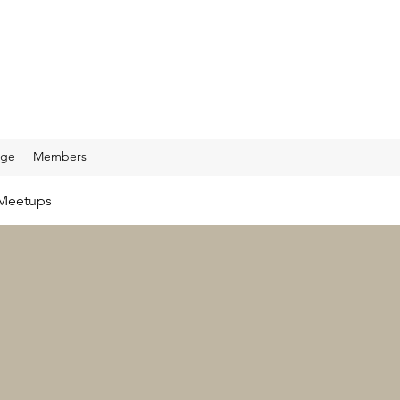
age
Members
Meetups